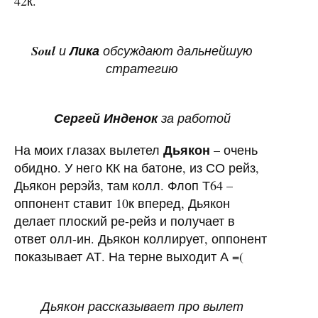
42к.
Soul
и
Лика
обсуждают дальнейшую
стратегию
Сергей Инденок
за работой
Дьякон
На моих глазах вылетел
– очень
обидно. У него КК на батоне, из СО рейз,
Дьякон рерэйз, там колл. Флоп Т64 –
оппонент ставит 10к вперед, Дьякон
делает плоский ре-рейз и получает в
ответ олл-ин. Дьякон коллирует, оппонент
показывает АТ. На терне выходит А =(
Дьякон рассказывает про вылет