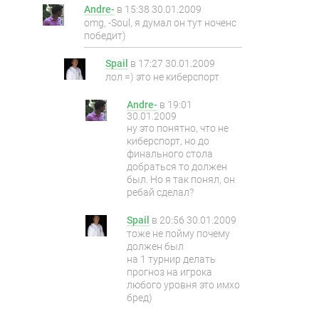
Andre-
в
15:38 30.01.2009
omg, -Soul, я думал он тут ноченс
победит)
Spail
в
17:27 30.01.2009
лол =) это не киберспорт
Andre-
в
19:01
30.01.2009
ну это понятно, что не
киберспорт, но до
финального стола
добраться то должен
был. Но я так понял, он
ребай сделал?
Spail
в
20:56 30.01.2009
тоже не пойму почему
должен был
на 1 турнир делать
прогноз на игрока
любого уровня это имхо
бред)