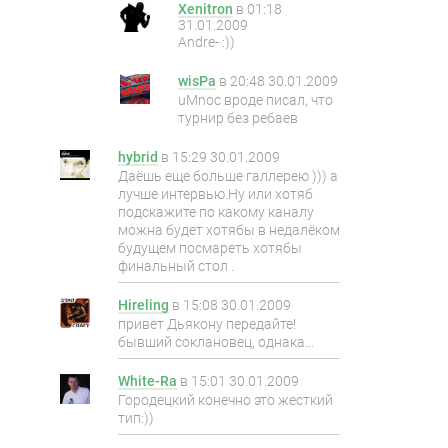
Xenitron
в
01:18
31.01.2009
Andre- :))
wisPa
в
20:48 30.01.2009
uMnoc вроде писал, что
турнир без ребаев
hybrid
в
15:29 30.01.2009
Даёшь еще больше галлерею ))) а
лучше интервью.Ну или хотяб
подскажите по какому каналу
можна будет хотябы в недалёком
будущем посмареть хотябы
финальный стол .
Hireling
в
15:08 30.01.2009
привет Дьякону передайте!
бывший соклановец, однака…
White-Ra
в
15:01 30.01.2009
Городецкий конечно это жесткий
тип:))