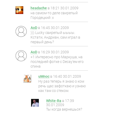
headache
в
18:21 30.01.2009
на самом-то деле свирепый
Городецкий :x
AoD
в
16:45 30.01.2009
))) Lucky свирепый ыыыы.
Кстати, Андриан, сам играл в
первый день?
AoD
в
16:29 30.01.2009
+1 Интересно про Маркуша, на
последней фотке с Decay’ем его
спина
uMnoc
в
16:40 30.01.2009
Ну раз теперь я знаю о ком
речь щас зафоткаю и узнаю
как там со стеком.
White-Ra
в
17:39
30.01.2009
Ты когда вернешься?