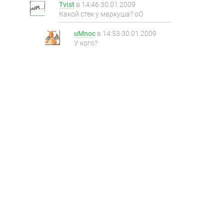
Tvist
в
14:46 30.01.2009
Какой стек у маркуша? оО
uMnoc
в
14:53 30.01.2009
У кого?
Tvist
в
15:34 30.01.2009
Тот который из
Беларуси,
WCOOP
ME 6-е
место : P
sL4M
в
14:42 30.01.2009
А там не весит кто куда вылетел и
кто сколько выйграл :)))?
uMnoc
в
14:42 30.01.2009
Призы пока еще не начались
sL4M
в
14:40 30.01.2009
УРА ЗАЧЕД:)