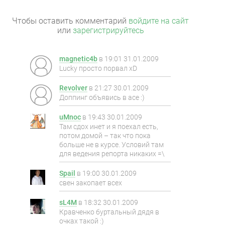
Чтобы оставить комментарий
войдите на сайт
или
зарегистрируйтесь
magnetic4b
в
19:01 31.01.2009
Lucky просто порвал xD
Revolver
в
21:27 30.01.2009
Доппинг объявись в асе :)
uMnoc
в
19:43 30.01.2009
Там сдох инет и я поехал есть,
потом домой – так что пока
больше не в курсе. Условий там
для ведения репорта никаких =\
Spail
в
19:00 30.01.2009
свен закопает всех
sL4M
в
18:32 30.01.2009
Кравченко буртальный дядя в
очках такой :)