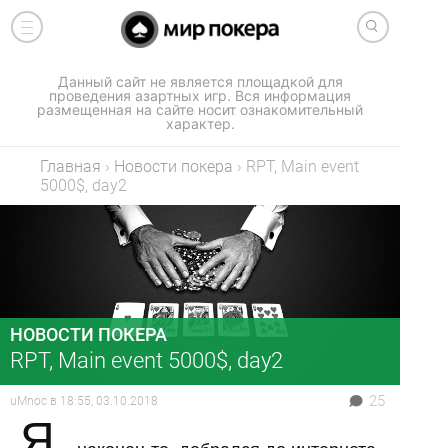
Данный сайт не является площадкой для
проведения азартных игр. Вся информация
размещенная на сайте носит ознакомительный
характер.
Главная
›
Новости покера
›
RPT, Main event
5000$, day2
НОВОСТИ ПОКЕРА
RPT, Main event 5000$, day2
25
uMnoc
в
18:55, 03.10.2018
Я,