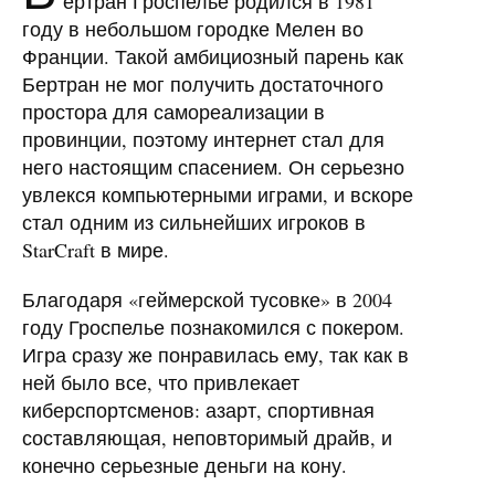
ертран Гроспелье родился в 1981
году в небольшом городке Мелен во
Франции. Такой амбициозный парень как
Бертран не мог получить достаточного
простора для самореализации в
провинции, поэтому интернет стал для
него настоящим спасением. Он серьезно
увлекся компьютерными играми, и вскоре
стал одним из сильнейших игроков в
StarCraft в мире.
Благодаря «геймерской тусовке» в 2004
году Гроспелье познакомился с покером.
Игра сразу же понравилась ему, так как в
ней было все, что привлекает
киберспортсменов: азарт, спортивная
составляющая, неповторимый драйв, и
конечно серьезные деньги на кону.