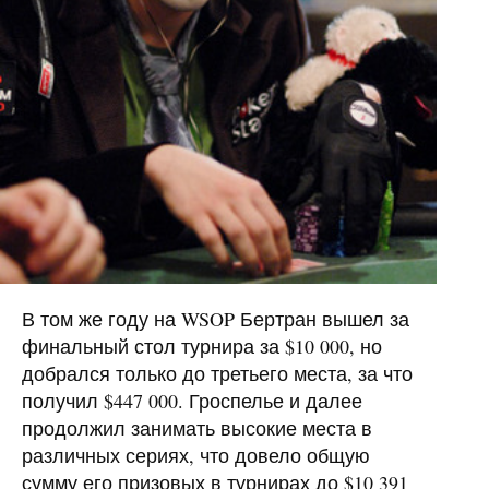
В том же году на WSOP Бертран вышел за
финальный стол турнира за $10 000, но
добрался только до третьего места, за что
получил $447 000. Гроспелье и далее
продолжил занимать высокие места в
различных сериях, что довело общую
сумму его призовых в турнирах до $10 391