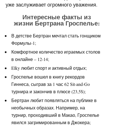
уже заслуживает огромного уважения.
Интересные факты из
жизни Бертрана Гроспелье:
В детстве Бертран мечтал стать гонщиком
Формулы-1;
Комфортное количество играемых столов
в онлайне – 12-14;
Elky любит спорт и активный отдых;
Гроспелье вошел в книгу рекордов
Гиннеса, сыграв за 1 час 62 Sit-and-Go
турнира и закончив в плюсе (23,5$);
Бертран любит появляться на публике в
необычных образах. Например, на
турнир, проходивший в Макао, Гроспелье
явился загримированным в Джокера;