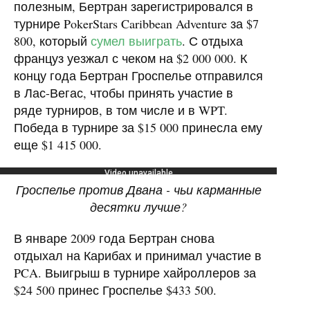
полезным, Бертран зарегистрировался в
турнире PokerStars Caribbean Adventure за $7
800, который
сумел выиграть
. С отдыха
француз уезжал с чеком на $2 000 000. К
концу года Бертран Гроспелье отправился
в Лас-Вегас, чтобы принять участие в
ряде турниров, в том числе и в WPT.
Победа в турнире за $15 000 принесла ему
еще $1 415 000.
Гроспелье против Двана - чьи карманные
десятки лучше?
В январе 2009 года Бертран снова
отдыхал на Карибах и принимал участие в
PCA. Выигрыш в турнире хайроллеров за
$24 500 принес Гроспелье $433 500.