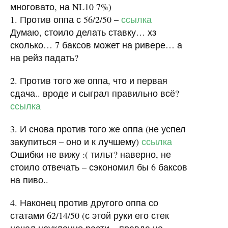
многовато, на NL10 7%)
1. Против оппа с 56/2/50 –
ссылка
Думаю, стоило делать ставку… хз
сколько… 7 баксов может на ривере… а
на рейз падать?
2. Против того же оппа, что и первая
сдача.. вроде и сыграл правильно всё?
ссылка
3. И снова против того же оппа (не успел
закупиться – оно и к лучшему)
ссылка
Ошибки не вижу :( тильт? наверно, не
стоило отвечать – сэкономил бы 6 баксов
на пиво..
4. Наконец против другого оппа со
статами 62/14/50 (с этой руки его стек