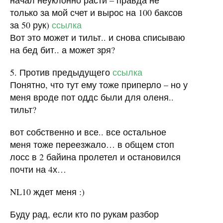
начал неуклонно расти – правда не
только за мой счет и вырос на 100 баксов
за 50 рук)
ссылка
Вот это может и тильт.. и снова списываю
на бед бит.. а может зря?
5. Против предыдущего
ссылка
Понятно, что тут ему тоже приперло – но у
меня вроде пот оддс были для оленя..
тильт?
вот собственно и все.. все остальное
меня тоже переезжало… в общем стоп
лосс в 2 байина пролетел и остановился
почти на 4х…
NL10 ждет меня :)
Буду рад, если кто по рукам разбор