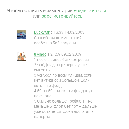
Чтобы оставить комментарий
войдите на сайт
или
зарегистрируйтесь
LuckyMr
в
13:39 14.02.2009
Спасибо за комментарий,
особенно 5ой раздачи
uMnoc
в
21:59 09.02.2009
1 все ок, ривер бет\кол рейза
2 чек\фолд на ривере лучше
сыграть
3 чек\кол по всем улицам, если
нет активноси большой. Если
есть – то фолд.
4 50 на 50 – можно и фолдануть
на флопе.
5 Сильно больше префлоп – не
меньше 5, флоп бет пот – дальше
уже останется крохи доставить
на терне.