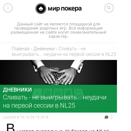
Данный сайт не является площадкой для
проведения азартных игр. Вся информация
размещенная на сайте носит ознакомительный
характер.
Главная
›
Дневники
›
Сливать - не
выигрывать... неудачи на первой сессии в NL25
ДНЕВНИКИ
Сливать - не выигрывать... неудачи
на первой сессии в NL25
2
LuckyMr
в
16:14, 04.10.2018
В