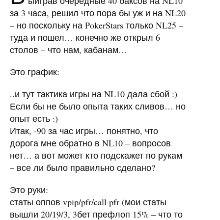
ыиграв очередные 40 баксов на NL10
за 3 часа, решил что пора бы уж и на NL20
– но поскольку на PokerStars только NL25 –
туда и пошел… конечно же открыл 6
столов – что нам, кабанам…
Это график:
..и тут тактика игры на NL10 дала сбой :)
Если бы не было опыта таких сливов… но
опыт есть :)
Итак, -90 за час игры… понятно, что
дорога мне обратно в NL10 – вопросов
нет… а вот может кто подскажет по рукам
– все ли было правильно сделано?
Это руки:
статы оппов vpip/pfr/call pfr (мои статы
вышли 20/19/3, 3бет префлоп 15% – что то