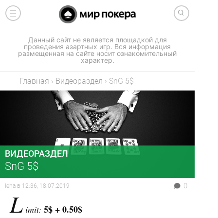
Данный сайт не является площадкой для
проведения азартных игр. Вся информация
размещенная на сайте носит ознакомительный
характер.
Главная
›
Видеораздел
›
SnG 5$
ВИДЕОРАЗДЕЛ
SnG 5$
0
leha
в
12:36, 18.07.2019
L
5$ + 0.50$
imit: