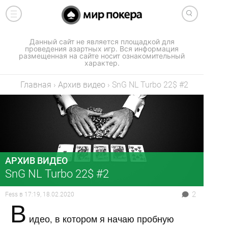
Данный сайт не является площадкой для
проведения азартных игр. Вся информация
размещенная на сайте носит ознакомительный
характер.
Главная
›
Архив видео
›
SnG NL Turbo 22$ #2
АРХИВ ВИДЕО
SnG NL Turbo 22$ #2
2
Fess
в
17:19, 18.02.2020
В
идео, в котором я начаю пробную