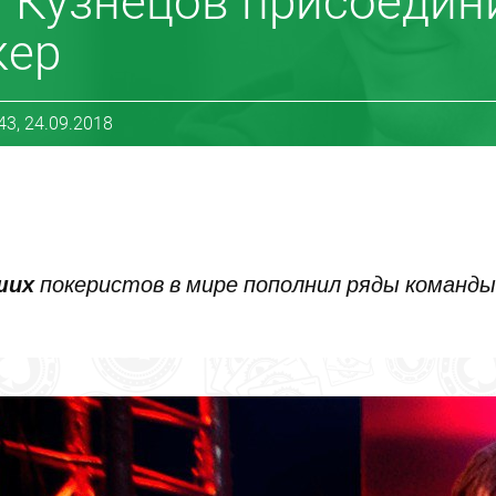
 Кузнецов присоедин
кер
43, 24.09.2018
ших
покеристов в мире пополнил ряды команд