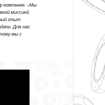
р компании: «
Мы
вной миссией
мный опыт
дачи. Для нас
тому мы с