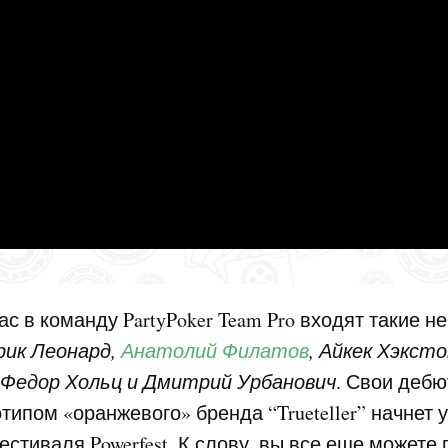
ас в команду PartyPoker Team Pro входят такие 
ик Леонард,
Анатолий Филатов
, Айкек Хэксто
 Федор Хольц и Дмитрий Урбанович
. Свои деб
ипом «оранжевого» бренда “Trueteller” начнет у
естиваля Powerfest. К слову, вы все еще можете 