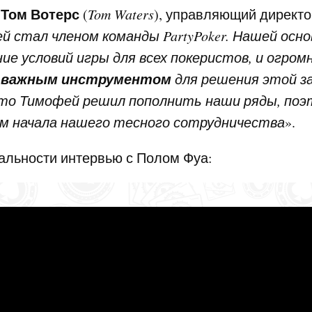
Том Вотерс
л
(
Tom Waters
), управляющий директо
й стал членом команды PartyPoker. Нашей осно
ие условий игры для всех покеристов, и огро
важным инструментом
т
для решения этой за
что Тимофей решил пополнить наши ряды, поэ
м начала нашего тесного сотрудничества
».
альности интервью с Полом Фуа: