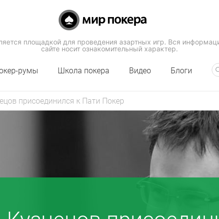
вляется площадкой для проведения азартных игр. Вся информац
сайте носит ознакомительный характер.
окер-румы
Школа покера
Видео
Блоги
ецов присоединился к Пати Покер