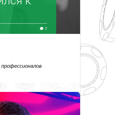
ился к
0
ы профессионалов