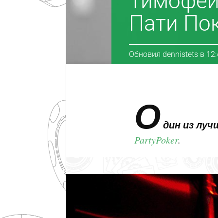
Тимофей
Пати По
Обновил
dennistets
в
12:
О
дин из луч
PartyPoker
.