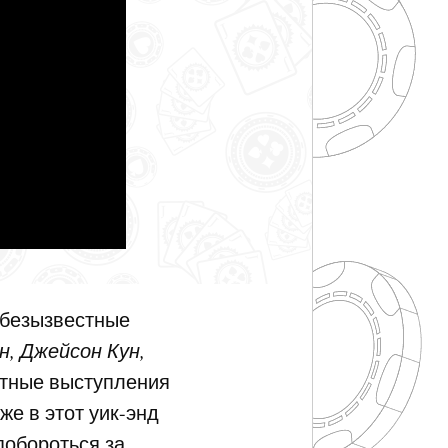
небезызвестные
н, Джейсон Кун,
ютные выступления
же в этот уик-энд
побороться за