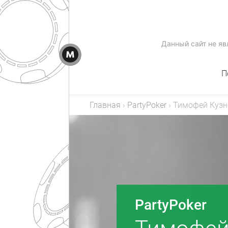
Данный сайт не я
П
Главная
›
PartyPoker
›
Тимофей Кузн
PartyPoker