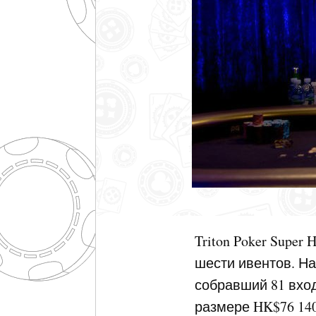
Triton Poker Super
шести ивентов. На 
собравший 81 вход
размере HK$76 140