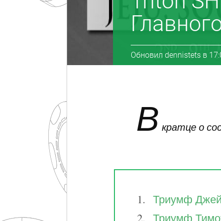
Triton S
Главног
Обновил
dennistets
в
17:
В
кратце о с
Триумф Джейс
Триумф Тимот