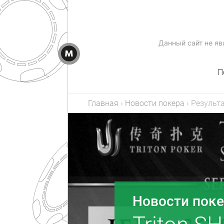
Данный сайт не я
П
Главная
›
Новости покера
›
Результа
Новости пок