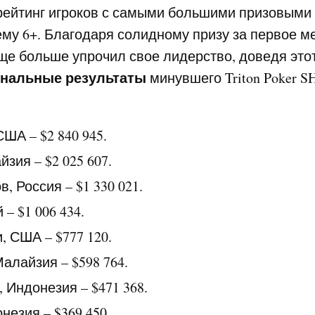
 рейтинг игроков с самыми большими призовым
му 6+. Благодаря солидному призу за первое ме
ще больше упрочил свое лидерство, доведя этот
нальные результаты
минувшего Triton Poker SH
ША – $2 840 945.
зия – $2 025 607.
, Россия – $1 330 021.
 – $1 006 434.
, США – $777 120.
алайзия – $598 764.
 Индонезия – $471 368.
незия – $369 450.