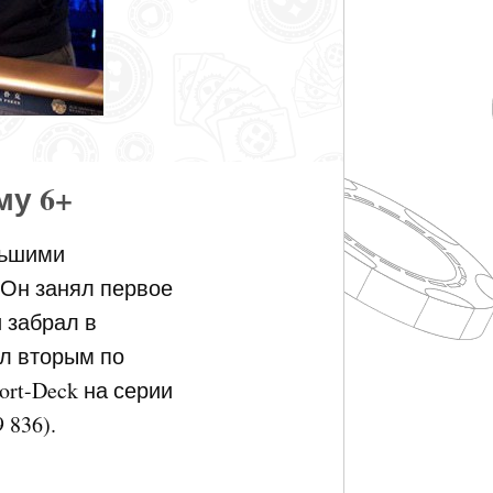
му 6+
льшими
 Он занял первое
и забрал в
ал вторым по
ort-Deck на серии
 836).