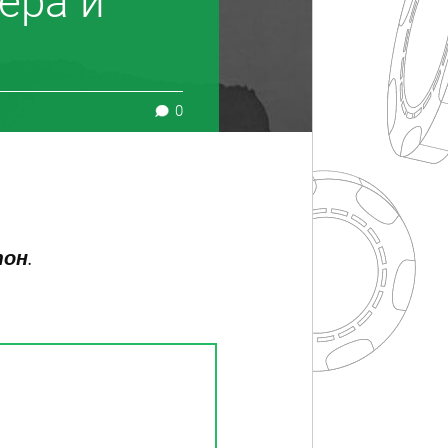
ера и
0
тон
.