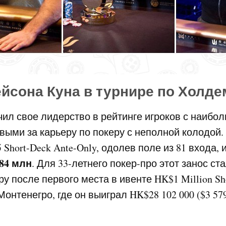
сона Куна в турнире по Холде
чил свое лидерство в рейтинге игроков с наибо
ыми за карьеру по покеру с неполной колодой.
 Short-Deck Ante-Only, одолев поле из 81 входа, 
,84 млн
. Для 33-летнего покер-про этот занос ст
ру после первого места в ивенте HK$1 Million Sh
 Монтенегро, где он выиграл HK$28 102 000 ($3 579