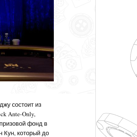
еджу состоит из
ck Ante-Only,
 призовой фонд в
н Кун, который до