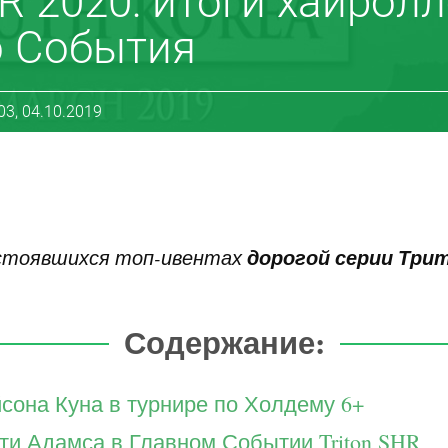
HR 2020: итоги хайролл
о События
03, 04.10.2019
дорогой серии Три
остоявшихся топ-ивентах
Содержание:
она Куна в турнире по Холдему 6+
и Адамса в Главном Событии Triton SHR