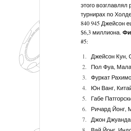
этого возглавлял
турнирах по Холде
840 945 Джейсон е
Фи
$6,3 миллиона.
#5:
Джейсон Кун, С
Пол Фуа, Малай
Фуркат Рахимов
Юн Ванг, Китай
Габе Патгорски
Ричард Йонг, М
Джон Джуанда,
Вай Йонг, Индо