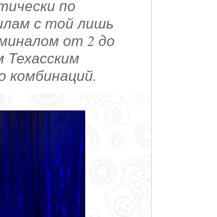
тически по
илам с той лишь
миналом от 2 до
м Техасским
о комбинаций.