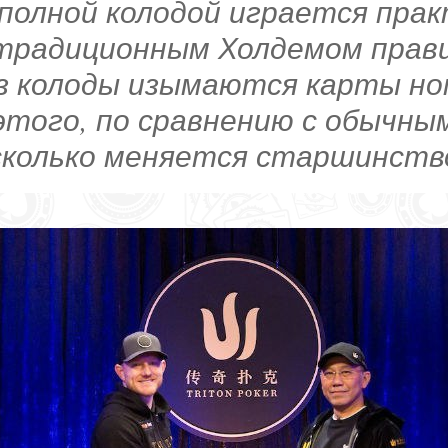
еполной колодой играется прак
традиционным Холдемом прав
из колоды изымаются карты но
этого, по сравнению с обычны
колько меняется старшинств