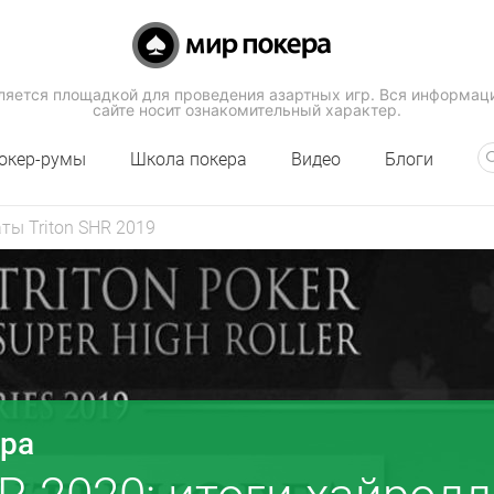
вляется площадкой для проведения азартных игр. Вся информац
сайте носит ознакомительный характер.
окер-румы
Школа покера
Видео
Блоги
ты Triton SHR 2019
ера