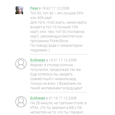
Fess
в
18:42 17.12.2008
Топ 35, топ 40 – это лучшие 35%
или 40% карт.
Для того, чтоб знать, какие карты
входят в топ 10 (лучшие 10%
карт) или, там, топ 50 (половина
карт), рекомендую бесплатную
программу PokerStove.
По поводу вода с чиканатором
подумаем :)
DJOcean
в
13:01 17.12.2008
Формат 6 столов отлично
получился, продолжай так же.
Еще хотелось бы увидеть
совместный с чиканом вод,
только не алко :) Возможен ли
такой эксперимент в будущем?
DJOcean
в
01:16 17.12.2008
На 28 минуте, на третьем столе, в
ИТМ, J7o ты зарязил в ББ с СБ,
несмотря на то, что ты говорил,