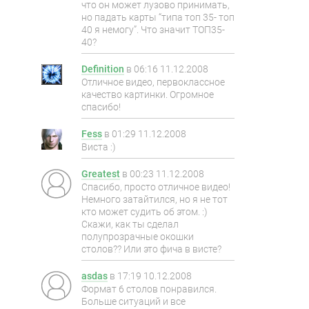
что он может лузово принимать,
но падать карты “типа топ 35- топ
40 я немогу”. Что значит ТОП35-
40?
Definition
в
06:16 11.12.2008
Отличное видео, первоклассное
качество картинки. Огромное
спасибо!
Fess
в
01:29 11.12.2008
Виста :)
Greatest
в
00:23 11.12.2008
Спасибо, просто отличное видео!
Немного затайтился, но я не тот
кто может судить об этом. :)
Скажи, как ты сделал
полупрозрачные окошки
столов?? Или это фича в висте?
asdas
в
17:19 10.12.2008
Формат 6 столов понравился.
Больше ситуаций и все