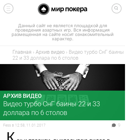
Данный сайт не является площадкой для
проведения азартных игр. Вся информация
размещенная на сайте носит ознакомительный
характер.
Главная
›
Архив видео
›
Видео турбо СнГ баины
22 и 33 доллара по 6 столов
АРХИВ ВИДЕО
Видео турбо СнГ баины 22 и 33
доллара по 6 столов
9
Fess
в
12:58, 11.01.2017
К