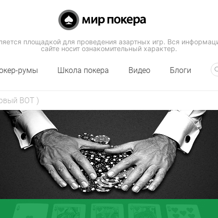
вляется площадкой для проведения азартных игр. Вся информац
сайте носит ознакомительный характер.
окер-румы
Школа покера
Видео
Блоги
рвый ВОТ )