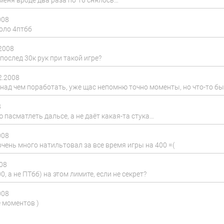
 меня вроде два раза по 16 снялось…
008
коло 4птбб
.2008
 послед 30к рук при такой игре?
2.2008
над чем поработать, уже щас непомню точно моменты, но что-то было
8
 пасматлеть дальсе, а не даёт какая-та стука…
008
я очень много натильтовал за все время игры на 400 =(
008
, а не ПТбб) на этом лимите, если не секрет?
008
 моментов )