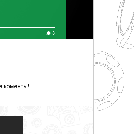
8
е коменты!