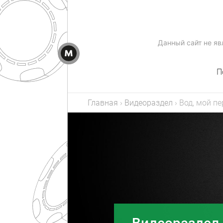
Данный сайт не я
П
Главная
›
Видеораздел
›
Вод, мой пе