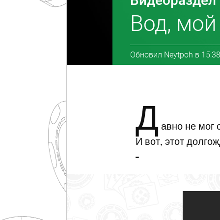
Видеораздел
Вод, мой
Обновил
Neytpoh
в
15:38
Д
авно не мог 
И вот, этот долго
-