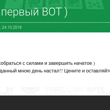
 первый ВОТ )
, 24.10.2018
собраться с силами и завершить начатое )
жданный мною день настал!! Цените и оставляйт