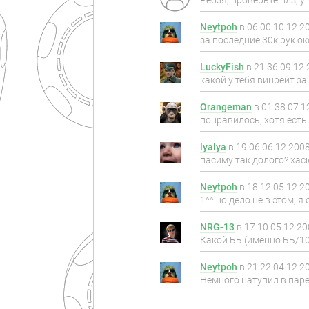
Ребзя, проверьте плз, у
Neytpoh
в
06:00 10.12.2
за последние 30к рук о
LuckyFish
в
21:36 09.12
какой у тебя винрейт за
Orangeman
в
01:38 07.1
понравилось, хотя есть 
lyalya
в
19:06 06.12.200
пасиму так долого? хасю
Neytpoh
в
18:12 05.12.2
1^^ но дело не в этом, 
NRG-13
в
17:10 05.12.2
Какой ББ (именно ББ/100
Neytpoh
в
21:22 04.12.2
Немного натупил в паре