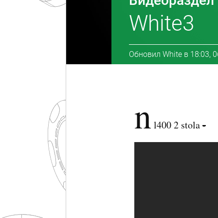
Видеораздел
White3
Обновил
White
в
18:03, 
n
l400 2 stola
-