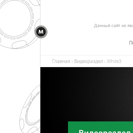
Данный сайт не я
П
Главная
›
Видеораздел
›
White3