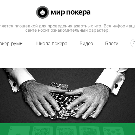
вляется площадкой для проведения азартных игр. Вся информац
сайте носит ознакомительный характер.
окер-румы
Школа покера
Видео
Блоги