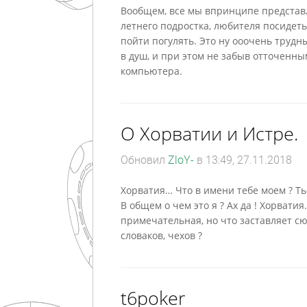
Вообщем, все мы впринципе представ
летнего подростка, любителя посидеть
пойти погулять. Это ну ооочень трудн
в душ, и при этом не забыв отточенн
компьютера.
О Хорватии и Истре.
Обновил
ZloY-
в 13:49, 27.11.2018
Хорватия… Что в имени тебе моем ? Ть
В общем о чем это я ? Ах да ! Хорвати
примечательная, но что заставляет с
словаков, чехов ?
t6poker