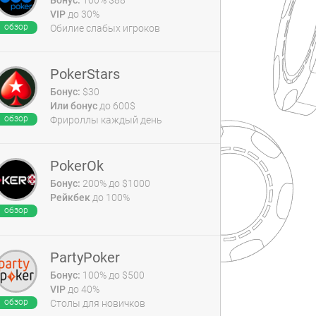
Бонус:
100% $88
VIP
до 30%
обзор
Обилие слабых игроков
PokerStars
Бонус:
$30
Или бонус
до 600$
обзор
Фрироллы каждый день
PokerOk
Бонус:
200% до $1000
Рейкбек
до 100%
обзор
PartyPoker
Бонус:
100% до $500
VIP
до 40%
обзор
Столы для новичков