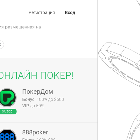
Регистрация
Вход
ия размещенная на
ОНЛАЙН ПОКЕР!
ПокерДом
Бонус:
100% до $600
VIP
до 50%
обзор
888poker