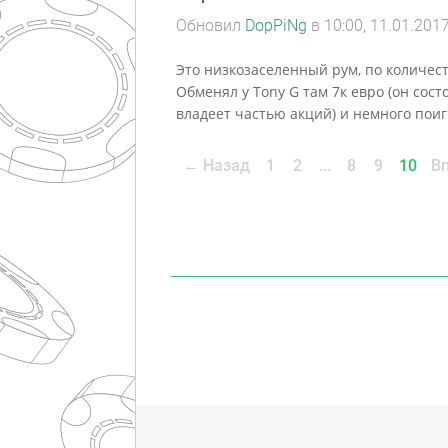
Обновил
DopPiNg
в 10:00, 11.01.201
Это низкозаселенный рум, по количест
Обменял у Tony G там 7к евро (он сост
владеет частью акций) и немного поиг
←
Назад
1
2
...
8
9
10
В