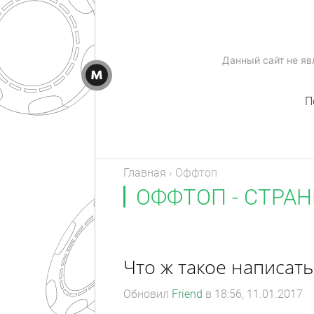
Данный сайт не я
П
Главная
›
Оффтоп
ОФФТОП - СТРАН
Что ж такое написать
Обновил
Friend
в 18:56, 11.01.2017