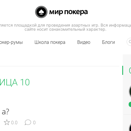
вляется площадкой для проведения азартных игр. Вся информац
сайте носит ознакомительный характер.
окер-румы
Школа покера
Видео
Блоги
ИЦА 10
 а?
0.0
0