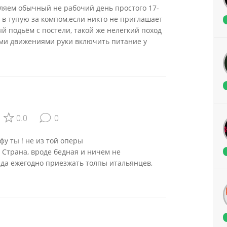
ляем обычный не рабочий день простого 17-
 в тупую за компом,если никто не приглашает
ый подьём с постели, такой же нелегкий поход
ыми движениями руки включить питание у
0.0
0
фу ты ! не из той оперы
я. Страна, вроде бедная и ничем не
юда ежегодно приезжать толпы итальянцев,