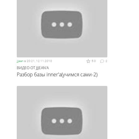
jjjean
в
20:21, 12.11.2010
5.0
2
ВИДЕО ОТ JJJEAN'А
Разбор базы inner'а(учимся сами-2)