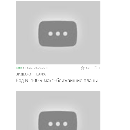
jjjean
в
16:20, 06.09.2011
5.0
1
ВИДЕО ОТ JJJEAN'А
Вод NL100 9-макс+ближайшие планы