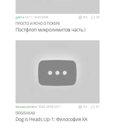
jjjean
в
14:11, 16.02.2009
5.0
29
ПРОСТО И ЯСНО О ПОКЕРЕ
Постфлоп микролимитов часть.I
deucescracked
в
18:40, 26.08.2011
5.0
31
DOGISHEAD
Dog is Heads Up-1: Философия ХА