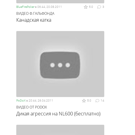
BlueFirePoker
в
06:44, 20.08.2011
5.0
3
ВИДЕО Ф.ГАЛЬФОНДА
Канадская катка
PoDoX
в
20:44, 26.04.2011
5.0
14
ВИДЕО ОТ PODOX
Дикая агрессия на NL600 (бесплатно)